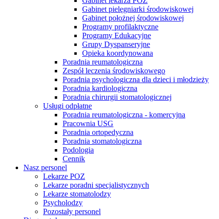
Gabinet lekarza POZ
Gabinet pielęgniarki środowiskowej
Gabinet położnej środowiskowej
Programy profilaktyczne
Programy Edukacyjne
Grupy Dyspanseryjne
Opieka koordynowana
Poradnia reumatologiczna
Zespół leczenia środowiskowego
Poradnia psychologiczna dla dzieci i młodzieży
Poradnia kardiologiczna
Poradnia chirurgii stomatologicznej
Usługi odpłatne
Poradnia reumatologiczna - komercyjna
Pracownia USG
Poradnia ortopedyczna
Poradnia stomatologiczna
Podologia
Cennik
Nasz personel
Lekarze POZ
Lekarze poradni specjalistycznych
Lekarze stomatolodzy
Psycholodzy
Pozostały personel