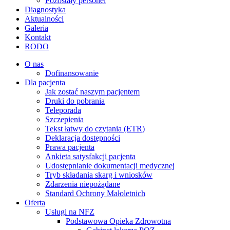
Pozostały personel
Diagnostyka
Aktualności
Galeria
Kontakt
RODO
O nas
Dofinansowanie
Dla pacjenta
Jak zostać naszym pacjentem
Druki do pobrania
Teleporada
Szczepienia
Tekst łatwy do czytania (ETR)
Deklaracja dostępności
Prawa pacjenta
Ankieta satysfakcji pacjenta
Udostępnianie dokumentacji medycznej
Tryb składania skarg i wniosków
Zdarzenia niepożądane
Standard Ochrony Małoletnich
Oferta
Usługi na NFZ
Podstawowa Opieka Zdrowotna