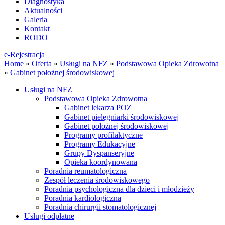
Diagnostyka
Aktualności
Galeria
Kontakt
RODO
e-Rejestracja
Home
»
Oferta
»
Usługi na NFZ
»
Podstawowa Opieka Zdrowotna
»
Gabinet położnej środowiskowej
Usługi na NFZ
Podstawowa Opieka Zdrowotna
Gabinet lekarza POZ
Gabinet pielęgniarki środowiskowej
Gabinet położnej środowiskowej
Programy profilaktyczne
Programy Edukacyjne
Grupy Dyspanseryjne
Opieka koordynowana
Poradnia reumatologiczna
Zespół leczenia środowiskowego
Poradnia psychologiczna dla dzieci i młodzieży
Poradnia kardiologiczna
Poradnia chirurgii stomatologicznej
Usługi odpłatne