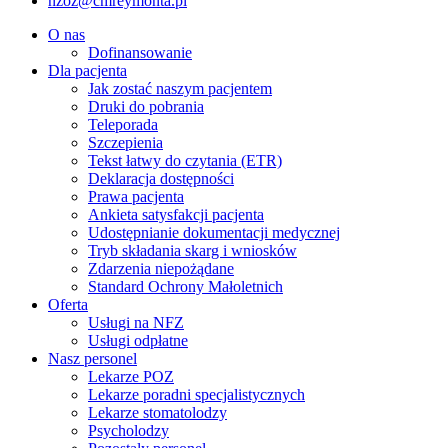
nzoz@cmreymonta.pl
O nas
Dofinansowanie
Dla pacjenta
Jak zostać naszym pacjentem
Druki do pobrania
Teleporada
Szczepienia
Tekst łatwy do czytania (ETR)
Deklaracja dostępności
Prawa pacjenta
Ankieta satysfakcji pacjenta
Udostępnianie dokumentacji medycznej
Tryb składania skarg i wniosków
Zdarzenia niepożądane
Standard Ochrony Małoletnich
Oferta
Usługi na NFZ
Usługi odpłatne
Nasz personel
Lekarze POZ
Lekarze poradni specjalistycznych
Lekarze stomatolodzy
Psycholodzy