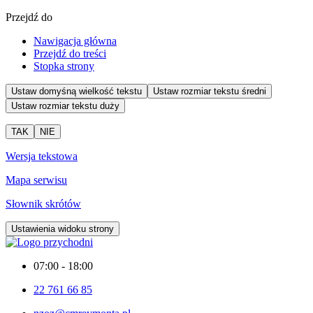
Przejdź do
Nawigacja główna
Przejdź do treści
Stopka strony
Ustaw domyśną wielkość tekstu
Ustaw rozmiar tekstu średni
Ustaw rozmiar tekstu duży
TAK
NIE
Wersja tekstowa
Mapa serwisu
Słownik skrótów
Ustawienia widoku strony
07:00 - 18:00
22 761 66 85