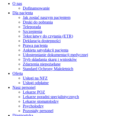
O nas
Dofinansowanie
Dla pacjenta
Jak zostać naszym pacjentem
Druki do pobrania
Teleporada
Szczepienia
Tekst łatwy do czytania (ETR)
Deklaracja dostępności
Prawa pacjenta
Ankieta satysfakcji pacjenta
Udostępnianie dokumentacji medycznej
Tryb składania skarg i wniosków
Zdarzenia niepożądane
Standard Ochrony Małoletnich
Oferta
Usługi na NFZ
Usługi odpłatne
Nasz personel
Lekarze POZ
Lekarze poradni specjalistycznych
Lekarze stomatolodzy
Psycholodzy
Pozostały personel
Diagnostyka