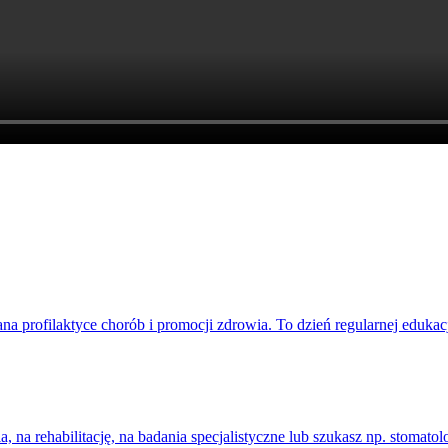
profilaktyce chorób i promocji zdrowia. To dzień regularnej edukacj
la, na rehabilitację, na badania specjalistyczne lub szukasz np. stomatol