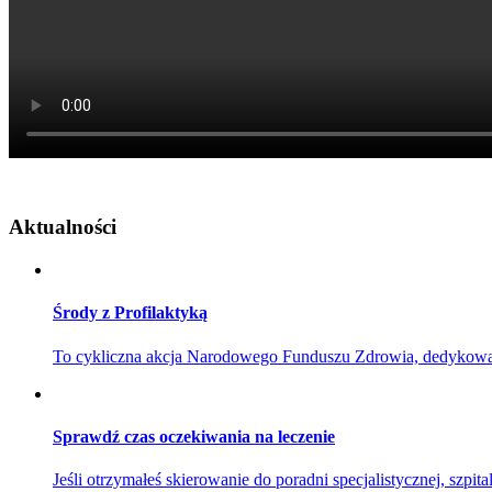
Aktualności
Środy z Profilaktyką
To cykliczna akcja Narodowego Funduszu Zdrowia, dedykowana 
Sprawdź czas oczekiwania na leczenie
Jeśli otrzymałeś skierowanie do poradni specjalistycznej, szpita