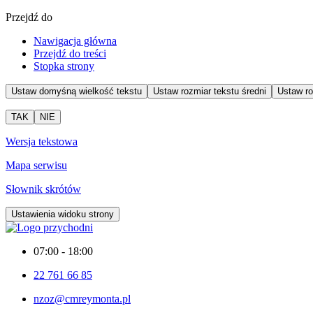
Przejdź do
Nawigacja główna
Przejdź do treści
Stopka strony
Ustaw domyśną wielkość tekstu
Ustaw rozmiar tekstu średni
Ustaw ro
TAK
NIE
Wersja tekstowa
Mapa serwisu
Słownik skrótów
Ustawienia widoku strony
07:00 - 18:00
22 761 66 85
nzoz@cmreymonta.pl