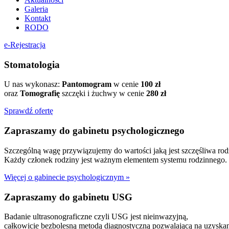
Galeria
Kontakt
RODO
e-Rejestracja
Stomatologia
U nas wykonasz:
Pantomogram
w cenie
100 zł
oraz
Tomografię
szczęki i żuchwy w cenie
280 zł
Sprawdź ofertę
Zapraszamy do gabinetu psychologicznego
Szczególną wagę przywiązujemy do wartości jaką jest szczęśliwa rod
Każdy członek rodziny jest ważnym elementem systemu rodzinnego.
Więcej o gabinecie psychologicznym »
Zapraszamy do gabinetu USG
Badanie ultrasonograficzne czyli USG jest nieinwazyjną,
całkowicie bezbolesną metodą diagnostyczną pozwalającą na uzyskan