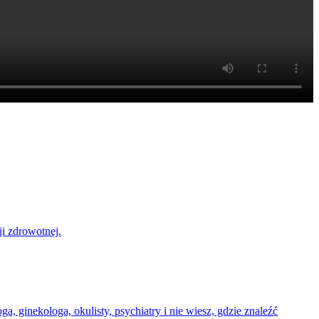
i zdrowotnej.
oga, ginekologa, okulisty, psychiatry i nie wiesz, gdzie znaleźć