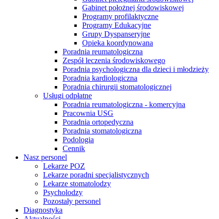
Gabinet położnej środowiskowej
Programy profilaktyczne
Programy Edukacyjne
Grupy Dyspanseryjne
Opieka koordynowana
Poradnia reumatologiczna
Zespół leczenia środowiskowego
Poradnia psychologiczna dla dzieci i młodzieży
Poradnia kardiologiczna
Poradnia chirurgii stomatologicznej
Usługi odpłatne
Poradnia reumatologiczna - komercyjna
Pracownia USG
Poradnia ortopedyczna
Poradnia stomatologiczna
Podologia
Cennik
Nasz personel
Lekarze POZ
Lekarze poradni specjalistycznych
Lekarze stomatolodzy
Psycholodzy
Pozostały personel
Diagnostyka
Aktualności