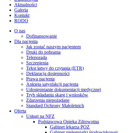
Aktualności
Galeria
Kontakt
RODO
O nas
Dofinansowanie
Dla pacjenta
Jak zostać naszym pacjentem
Druki do pobrania
Teleporada
Szczepienia
Tekst łatwy do czytania (ETR)
Deklaracja dostępności
Prawa pacjenta
Ankieta satysfakcji pacjenta
Udostępnianie dokumentacji medycznej
Tryb składania skarg i wniosków
Zdarzenia niepożądane
Standard Ochrony Małoletnich
Oferta
Usługi na NFZ
Podstawowa Opieka Zdrowotna
Gabinet lekarza POZ
Gabinet pielęgniarki środowiskowej