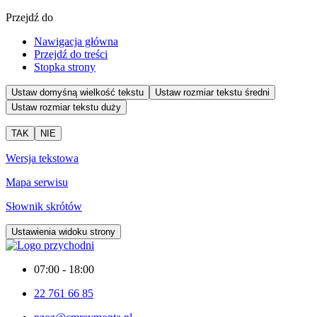
Przejdź do
Nawigacja główna
Przejdź do treści
Stopka strony
Ustaw domyśną wielkość tekstu
Ustaw rozmiar tekstu średni
Ustaw rozmiar tekstu duży
TAK
NIE
Wersja tekstowa
Mapa serwisu
Słownik skrótów
Ustawienia widoku strony
07:00 - 18:00
22 761 66 85