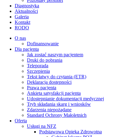
Pozostały personel
Diagnostyka
Aktualności
Galeria
Kontakt
RODO
O nas
Dofinansowanie
Dla pacjenta
Jak zostać naszym pacjentem
Druki do pobrania
Teleporada
Szczepienia
Tekst łatwy do czytania (ETR)
Deklaracja dostępności
Prawa pacjenta
Ankieta satysfakcji pacjenta
Udostępnianie dokumentacji medycznej
Tryb składania skarg i wniosków
Zdarzenia niepożądane
Standard Ochrony Małoletnich
Oferta
Usługi na NFZ
Podstawowa Opieka Zdrowotna