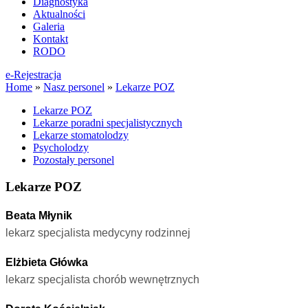
Diagnostyka
Aktualności
Galeria
Kontakt
RODO
e-Rejestracja
Home
»
Nasz personel
»
Lekarze POZ
Lekarze POZ
Lekarze poradni specjalistycznych
Lekarze stomatolodzy
Psycholodzy
Pozostały personel
Lekarze POZ
Beata Młynik
lekarz specjalista medycyny rodzinnej
Elżbieta Główka
lekarz specjalista chorób wewnętrznych