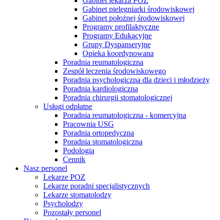
Gabinet lekarza POZ
Gabinet pielęgniarki środowiskowej
Gabinet położnej środowiskowej
Programy profilaktyczne
Programy Edukacyjne
Grupy Dyspanseryjne
Opieka koordynowana
Poradnia reumatologiczna
Zespół leczenia środowiskowego
Poradnia psychologiczna dla dzieci i młodzieży
Poradnia kardiologiczna
Poradnia chirurgii stomatologicznej
Usługi odpłatne
Poradnia reumatologiczna - komercyjna
Pracownia USG
Poradnia ortopedyczna
Poradnia stomatologiczna
Podologia
Cennik
Nasz personel
Lekarze POZ
Lekarze poradni specjalistycznych
Lekarze stomatolodzy
Psycholodzy
Pozostały personel