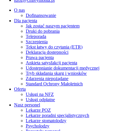
nzoz@cmreymonta.pl
O nas
Dofinansowanie
Dla pacjenta
Jak zostać naszym pacjentem
Druki do pobrania
Teleporada
Szczepienia
Tekst łatwy do czytania (ETR)
Deklaracja dostępności
Prawa pacjenta
Ankieta satysfakcji pacjenta
Udostępnianie dokumentacji medycznej
Tryb składania skarg i wniosków
Zdarzenia niepożądane
Standard Ochrony Małoletnich
Oferta
Usługi na NFZ
Usługi odpłatne
Nasz personel
Lekarze POZ
Lekarze poradni specjalistycznych
Lekarze stomatolodzy
Psycholodzy