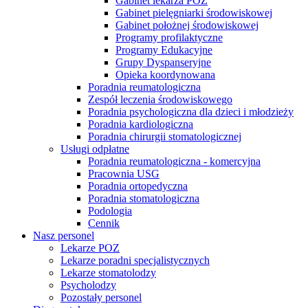
Gabinet lekarza POZ
Gabinet pielęgniarki środowiskowej
Gabinet położnej środowiskowej
Programy profilaktyczne
Programy Edukacyjne
Grupy Dyspanseryjne
Opieka koordynowana
Poradnia reumatologiczna
Zespół leczenia środowiskowego
Poradnia psychologiczna dla dzieci i młodzieży
Poradnia kardiologiczna
Poradnia chirurgii stomatologicznej
Usługi odpłatne
Poradnia reumatologiczna - komercyjna
Pracownia USG
Poradnia ortopedyczna
Poradnia stomatologiczna
Podologia
Cennik
Nasz personel
Lekarze POZ
Lekarze poradni specjalistycznych
Lekarze stomatolodzy
Psycholodzy
Pozostały personel