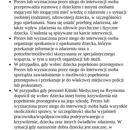
Prezes lub wyznaczona przez niego do interwencji osoba
przeprowadza rozmowę z dzieckiem i innymi osobami
mającymi lub mogącymi mieć wiedzę o zdarzeniu i o sytuacji
osobistej (rodzinnej, zdrowotnej) dziecka, w szczególności
jego opiekunami. Stara się ustalić przebieg zdarzenia, ale
także wpływ zdarzenia na zdrowie psychiczne i fizyczne
dziecka. Ustalenia są spisywane na karcie interwencji.
Prezes lub wyznaczona przez niego do interwencji osoba
organizuje spotkanie/a z opiekunami dziecka, którym
przekazuje informacje o zdarzeniu oraz o
potrzebie/możliwości skorzystania ze specjalistycznego
wsparcia, w tym u innych organizacji lub służb.
W przypadku, gdy wobec dziecka popełniono przestępstwo
Prezes lub wyznaczona przez niego do interwencji osoba
sporządza zawiadomienie o możliwości popełnienia
przestępstwa i przekazuje je do właściwej miejscowo policji
lub prokuratury.
W przypadku gdy personel Kliniki Medycznej na Reymonta
dopuścił się wobec dziecka innej formy krzywdzenia niż
popełnienie przestępstwa na jego szkodę, Prezes lub
wyznaczona przez niego do interwencji osoba bada wszystkie
okoliczności sprawy, w szczególności słucha wyjaśnień
pracownika/współpracownika podejrzewanego o
krzywdzenie, dziecka oraz innych świadków zdarzenia. W
sytuacji gdy naruszenie dobra dziecka jest znaczne, w