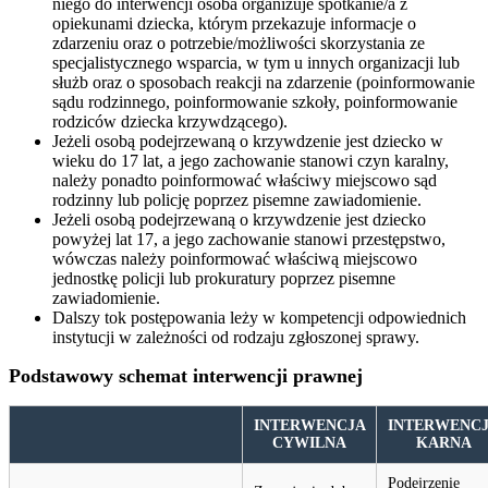
niego do interwencji osoba organizuje spotkanie/a z
opiekunami dziecka, którym przekazuje informacje o
zdarzeniu oraz o potrzebie/możliwości skorzystania ze
specjalistycznego wsparcia, w tym u innych organizacji lub
służb oraz o sposobach reakcji na zdarzenie (poinformowanie
sądu rodzinnego, poinformowanie szkoły, poinformowanie
rodziców dziecka krzywdzącego).
Jeżeli osobą podejrzewaną o krzywdzenie jest dziecko w
wieku do 17 lat, a jego zachowanie stanowi czyn karalny,
należy ponadto poinformować właściwy miejscowo sąd
rodzinny lub policję poprzez pisemne zawiadomienie.
Jeżeli osobą podejrzewaną o krzywdzenie jest dziecko
powyżej lat 17, a jego zachowanie stanowi przestępstwo,
wówczas należy poinformować właściwą miejscowo
jednostkę policji lub prokuratury poprzez pisemne
zawiadomienie.
Dalszy tok postępowania leży w kompetencji odpowiednich
instytucji w zależności od rodzaju zgłoszonej sprawy.
Podstawowy schemat interwencji prawnej
INTERWENCJA
INTERWENC
CYWILNA
KARNA
Podejrzenie