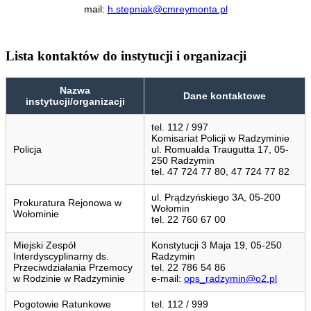
mail:
h.stepniak@cmreymonta.pl
Lista kontaktów do instytucji i organizacji
Nazwa
Dane kontaktowe
instytucji/organizacji
tel. 112 / 997
Komisariat Policji w Radzyminie
Policja
ul. Romualda Traugutta 17, 05-
250 Radzymin
tel. 47 724 77 80, 47 724 77 82
ul. Prądzyńskiego 3A, 05-200
Prokuratura Rejonowa w
Wołomin
Wołominie
tel. 22 760 67 00
Miejski Zespół
Konstytucji 3 Maja 19, 05-250
Interdyscyplinarny ds.
Radzymin
Przeciwdziałania Przemocy
tel. 22 786 54 86
w Rodzinie w Radzyminie
e-mail:
ops_radzymin@o2.pl
Pogotowie Ratunkowe
tel. 112 / 999