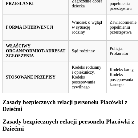
Zagrożenie dobra
PRZESŁANKI
popełnienia
dziecka
przestępstwa
Wniosek o wgląd
Zawiadomienie 
FORMA INTERWENCJI
w sytuację
popełnieniu
rodziny
przestępstwa
WŁAŚCIWY
Policja,
ORGAN/PODMIOT/ADRESAT
Sąd rodzinny
Prokurator
ZGŁOSZENIA
Kodeks rodzinny
Kodeks karny,
i opiekuńczy,
Kodeks
STOSOWANE PRZEPISY
Kodeks
postępowania
postępowania
karnego
cywilnego
Zasady bezpiecznych relacji personelu Placówki z
Dziećmi
Zasady bezpiecznych relacji personelu Placówki z
Dziećmi