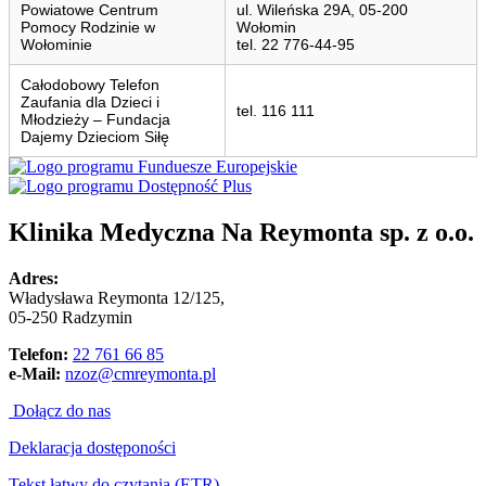
Powiatowe Centrum
ul. Wileńska 29A, 05-200
Pomocy Rodzinie w
Wołomin
Wołominie
tel. 22 776-44-95
Całodobowy Telefon
Zaufania dla Dzieci i
tel. 116 111
Młodzieży – Fundacja
Dajemy Dzieciom Siłę
Klinika Medyczna Na Reymonta sp. z o.o.
Adres:
Władysława Reymonta 12/125,
05-250 Radzymin
Telefon:
22 761 66 85
e-Mail:
nzoz@cmreymonta.pl
Dołącz do nas
Deklaracja dostęponości
Tekst łatwy do czytania (ETR)