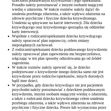
dzieckiem poddawanym krzywdzeniu i jego opiekunami.
Ponadto należy porozmawiać z innymi osobami mającymi
wiedzę o zdarzeniu. W trakcie rozmów należy dążyć do
ustalenia przebiegu zdarzenia, a także wpływu zdarzenia na
zdrowie psychiczne i fizyczne dziecka krzywdzonego.
Ustalenia są spisywane na karcie interwencji. Dla dziecka
krzywdzącego oraz krzywdzonego sporządza się oddzielne
karty interwencji.
Wspólnie z rodzicami/opiekunami dziecka krzywdzącego
należy opracować plan naprawczy, celem zmiany
niepożądanych zachowań.
Z rodzicami/opiekunami dziecka poddawanego krzywdzeniu
należy opracować plan zapewnienia mu bezpieczeństwa,
włączając w ten plan sposoby odizolowania go od źródeł
zagrożenia.
W trakcie rozmów należy upewnić się, że dziecko
podejrzewane o krzywdzenie innego dziecka samo nie jest
krzywdzone przez rodziców/opiekunów, innych dorosłych
bądź inne dzieci.
W przypadku, gdy dziecko krzywdzące nie jest pacjentem
przychodni należy porozmawiać z dzieckiem poddawanym
krzywdzeniu, innymi osobami mającymi wiedzę o zdarzeniu,
a także z rodzicami dziecka krzywdzonego celem ustalenia
przebiegu zdarzenia, a także wpływu zdarzenia na zdrowie
psychiczne i fizyczne dziecka. Prezes lub wyznaczona przez