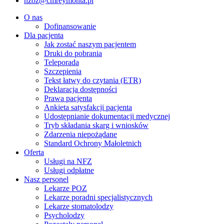
nzoz@cmreymonta.pl
O nas
Dofinansowanie
Dla pacjenta
Jak zostać naszym pacjentem
Druki do pobrania
Teleporada
Szczepienia
Tekst łatwy do czytania (ETR)
Deklaracja dostępności
Prawa pacjenta
Ankieta satysfakcji pacjenta
Udostępnianie dokumentacji medycznej
Tryb składania skarg i wniosków
Zdarzenia niepożądane
Standard Ochrony Małoletnich
Oferta
Usługi na NFZ
Usługi odpłatne
Nasz personel
Lekarze POZ
Lekarze poradni specjalistycznych
Lekarze stomatolodzy
Psycholodzy