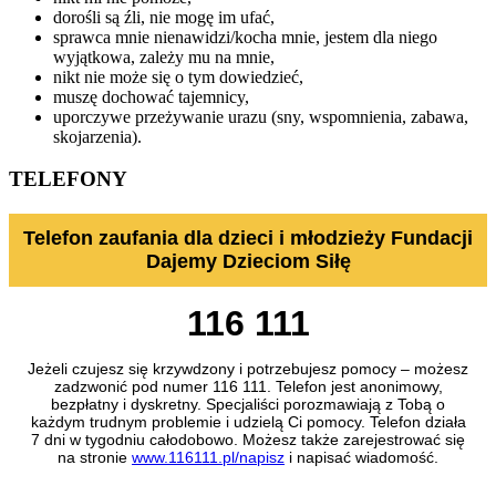
dorośli są źli, nie mogę im ufać,
sprawca mnie nienawidzi/kocha mnie, jestem dla niego
wyjątkowa, zależy mu na mnie,
nikt nie może się o tym dowiedzieć,
muszę dochować tajemnicy,
uporczywe przeżywanie urazu (sny, wspomnienia, zabawa,
skojarzenia).
TELEFONY
Telefon zaufania dla dzieci i młodzieży Fundacji
Dajemy Dzieciom Siłę
116 111
Jeżeli czujesz się krzywdzony i potrzebujesz pomocy – możesz
zadzwonić pod numer 116 111. Telefon jest anonimowy,
bezpłatny i dyskretny. Specjaliści porozmawiają z Tobą o
każdym trudnym problemie i udzielą Ci pomocy. Telefon działa
7 dni w tygodniu całodobowo. Możesz także zarejestrować się
na stronie
www.116111.pl/napisz
i napisać wiadomość.