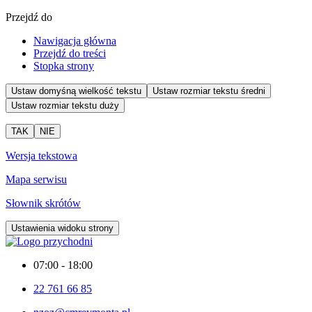
Przejdź do
Nawigacja główna
Przejdź do treści
Stopka strony
Ustaw domyśną wielkość tekstu
Ustaw rozmiar tekstu średni
Ustaw rozmiar tekstu duży
TAK
NIE
Wersja tekstowa
Mapa serwisu
Słownik skrótów
Ustawienia widoku strony
07:00 - 18:00
22 761 66 85