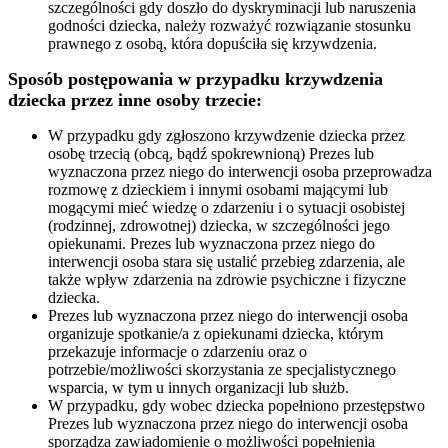
szczególności gdy doszło do dyskryminacji lub naruszenia
godności dziecka, należy rozważyć rozwiązanie stosunku
prawnego z osobą, która dopuściła się krzywdzenia.
Sposób postępowania w przypadku krzywdzenia
dziecka przez inne osoby trzecie:
W przypadku gdy zgłoszono krzywdzenie dziecka przez
osobę trzecią (obcą, bądź spokrewnioną) Prezes lub
wyznaczona przez niego do interwencji osoba przeprowadza
rozmowę z dzieckiem i innymi osobami mającymi lub
mogącymi mieć wiedzę o zdarzeniu i o sytuacji osobistej
(rodzinnej, zdrowotnej) dziecka, w szczególności jego
opiekunami. Prezes lub wyznaczona przez niego do
interwencji osoba stara się ustalić przebieg zdarzenia, ale
także wpływ zdarzenia na zdrowie psychiczne i fizyczne
dziecka.
Prezes lub wyznaczona przez niego do interwencji osoba
organizuje spotkanie/a z opiekunami dziecka, którym
przekazuje informacje o zdarzeniu oraz o
potrzebie/możliwości skorzystania ze specjalistycznego
wsparcia, w tym u innych organizacji lub służb.
W przypadku, gdy wobec dziecka popełniono przestępstwo
Prezes lub wyznaczona przez niego do interwencji osoba
sporządza zawiadomienie o możliwości popełnienia