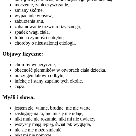
moczenie, zanieczyszczanie,
zmiany skórne,
wypadanie włosów,
zaburzenia snu,
zahamowanie rozwoju fizycznego,
spadek wagi ciała,
fobie i czynności natrętne,
choroby o nieustalonej etiologii.
Objawy fizyczne:
choroby weneryczne,
obecność plemników w otworach ciała dziecka,
urazy genitaliów i odbytu,
infekcje i stany zapalne tych okolic,
ciąża.
Myśli i słowa:
jestem złe, winne, brudne, nic nie warte,
zasługuję na to, nic mi się nie udaje,
nikt mnie nie rozumie, nikt mi nie uwierzy,
wszyscy mają lepiej, świat tak wygląda,
nic się nie może zmienić,
nikt mi nie pomoże,