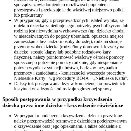
sporządza zawiadomienie o możliwości popełnienia
przestępstwa i przekazuje je do właściwej miejscowo policji
lub prokuratury.
W przypadku, gdy z przeprowadzonych ustaleń wynika, że
opiekun dziecka zaniedbuje jego potrzeby psychofizyczne lub
rodzina jest niewydolna wychowawczo (np. dziecko chodzi
w nieadekwatnych do pogody ubraniach, opuszcza miejsce
zamieszkania bez nadzoru osoby dorosłej), rodzina stosuje
przemoc wobec dziecka (rodzic/inny domownik krzyczy na
dziecko, stosuje klapsy lub podobne rodzajowo kary
fizyczne), należy poinformować właściwy ośrodek pomocy
społecznej o potrzebie pomocy rodzinie, gdy niespełnianie
potrzeb wynika z sytuacji ubóstwa, bądź - w przypadku
przemocy i zaniedbania - konieczności wszczęcia procedury
Niebieskie Karty - wg Procedury BO4A – „Niebieska Karta”.
Dalszy tok postępowania leży w kompetencji odpowiednich
instytucji w zależności od rodzaju zgłoszonej sprawy.
Sposób postępowania w przypadku krzywdzenia
dziecka przez inne dziecko - krzywdzenie rówieśnicze
W przypadku podejrzenia krzywdzenia dziecka przez inne
należy przeprowadzić rozmowę z dzieckiem podejrzewanym
o krzywdzenie oraz jego opiekunami, a także oddzielnie z