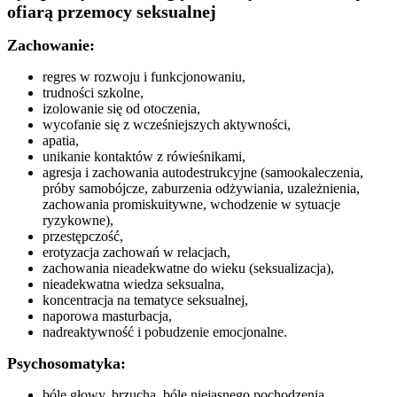
ofiarą przemocy seksualnej
Zachowanie:
regres w rozwoju i funkcjonowaniu,
trudności szkolne,
izolowanie się od otoczenia,
wycofanie się z wcześniejszych aktywności,
apatia,
unikanie kontaktów z rówieśnikami,
agresja i zachowania autodestrukcyjne (samookaleczenia,
próby samobójcze, zaburzenia odżywiania, uzależnienia,
zachowania promiskuitywne, wchodzenie w sytuacje
ryzykowne),
przestępczość,
erotyzacja zachowań w relacjach,
zachowania nieadekwatne do wieku (seksualizacja),
nieadekwatna wiedza seksualna,
koncentracja na tematyce seksualnej,
naporowa masturbacja,
nadreaktywność i pobudzenie emocjonalne.
Psychosomatyka:
bóle głowy, brzucha, bóle niejasnego pochodzenia,