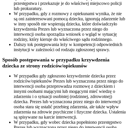
przestępstwa i przekazuje je do właściwej miejscowo policji
lub prokuratury.
W przypadku, gdy z rozmowy z opiekunami wynika, że nie
są oni zainteresowani pomocą dziecku, ignorują zdarzenie lub
w inny sposób nie wspierają dziecka, które doświadczyło
krzywdzenia Prezes lub wyznaczona przez niego do
interwencji osoba sporządza wniosek o wgląd w sytuację
rodziny, który kieruje do właściwego sądu rodzinnego.
Dalszy tok postępowania leży w kompetencji odpowiednich
instytucji w zależności od rodzaju zgłoszonej sprawy.
Sposób postępowania w przypadku krzywdzenia
dziecka ze strony rodziców/opiekunów
W przypadku gdy zgłoszono krzywdzenie dziecka przez
rodziców/opiekunów Prezes lub wyznaczona przez niego do
interwencji osoba przeprowadza rozmowę z dzieckiem i
innymi osobami mającymi lub mogącymi mieć wiedzę o
zdarzeniu i o sytuacji osobistej (rodzinnej, zdrowotnej)
dziecka. Prezes lub wyznaczona przez niego do interwencji
osoba stara się ustalić przebieg zdarzenia, ale także wpływ
zdarzenia na zdrowie psychiczne i fizyczne dziecka. Ustalenia
są spisywane na karcie interwencji.
W przypadku, gdy wobec dziecka popełniono przestępstwo
Prezes lub wyznaczona przez niego do interwencji osoba