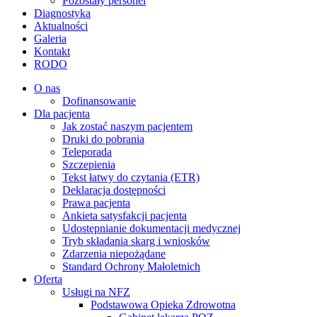
Pozostały personel
Diagnostyka
Aktualności
Galeria
Kontakt
RODO
O nas
Dofinansowanie
Dla pacjenta
Jak zostać naszym pacjentem
Druki do pobrania
Teleporada
Szczepienia
Tekst łatwy do czytania (ETR)
Deklaracja dostępności
Prawa pacjenta
Ankieta satysfakcji pacjenta
Udostępnianie dokumentacji medycznej
Tryb składania skarg i wniosków
Zdarzenia niepożądane
Standard Ochrony Małoletnich
Oferta
Usługi na NFZ
Podstawowa Opieka Zdrowotna