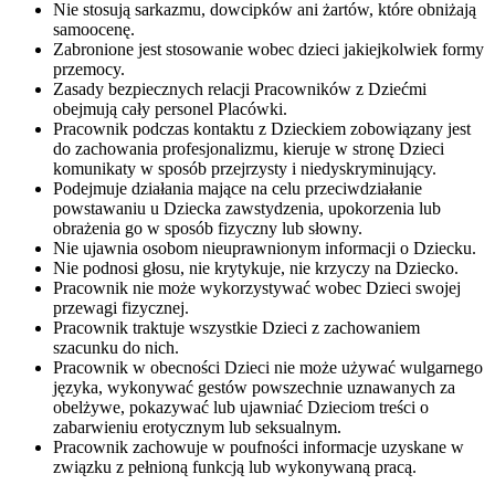
Nie stosują sarkazmu, dowcipków ani żartów, które obniżają
samoocenę.
Zabronione jest stosowanie wobec dzieci jakiejkolwiek formy
przemocy.
Zasady bezpiecznych relacji Pracowników z Dziećmi
obejmują cały personel Placówki.
Pracownik podczas kontaktu z Dzieckiem zobowiązany jest
do zachowania profesjonalizmu, kieruje w stronę Dzieci
komunikaty w sposób przejrzysty i niedyskryminujący.
Podejmuje działania mające na celu przeciwdziałanie
powstawaniu u Dziecka zawstydzenia, upokorzenia lub
obrażenia go w sposób fizyczny lub słowny.
Nie ujawnia osobom nieuprawnionym informacji o Dziecku.
Nie podnosi głosu, nie krytykuje, nie krzyczy na Dziecko.
Pracownik nie może wykorzystywać wobec Dzieci swojej
przewagi fizycznej.
Pracownik traktuje wszystkie Dzieci z zachowaniem
szacunku do nich.
Pracownik w obecności Dzieci nie może używać wulgarnego
języka, wykonywać gestów powszechnie uznawanych za
obelżywe, pokazywać lub ujawniać Dzieciom treści o
zabarwieniu erotycznym lub seksualnym.
Pracownik zachowuje w poufności informacje uzyskane w
związku z pełnioną funkcją lub wykonywaną pracą.