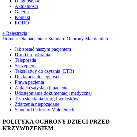
Diagnostyka
Aktualności
Galeria
Kontakt
RODO
e-Rejestracja
Home
»
Dla pacjenta
»
Standard Ochrony Małoletnich
Jak zostać naszym pacjentem
Druki do pobrania
Teleporada
Szczepienia
Tekst łatwy do czytania (ETR)
Deklaracja dostępności
Prawa pacjenta
Ankieta satysfakcji pacjenta
Udostępnianie dokumentacji medycznej
Tryb składania skarg i wniosków
Zdarzenia niepożądane
Standard Ochrony Małoletnich
POLITYKA OCHRONY DZIECI PRZED
KRZYWDZENIEM