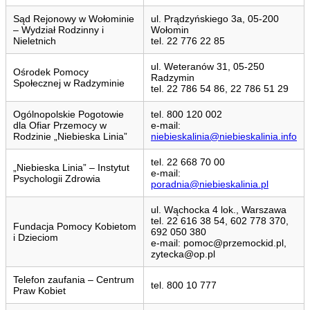
Sąd Rejonowy w Wołominie
ul. Prądzyńskiego 3a, 05-200
– Wydział Rodzinny i
Wołomin
Nieletnich
tel. 22 776 22 85
ul. Weteranów 31, 05-250
Ośrodek Pomocy
Radzymin
Społecznej w Radzyminie
tel. 22 786 54 86, 22 786 51 29
Ogólnopolskie Pogotowie
tel. 800 120 002
dla Ofiar Przemocy w
e-mail:
Rodzinie „Niebieska Linia”
niebieskalinia@niebieskalinia.info
tel. 22 668 70 00
„Niebieska Linia” – Instytut
e-mail:
Psychologii Zdrowia
poradnia@niebieskalinia.pl
ul. Wąchocka 4 lok., Warszawa
tel. 22 616 38 54, 602 778 370,
Fundacja Pomocy Kobietom
692 050 380
i Dzieciom
e-mail: pomoc@przemockid.pl,
zytecka@op.pl
Telefon zaufania – Centrum
tel. 800 10 777
Praw Kobiet