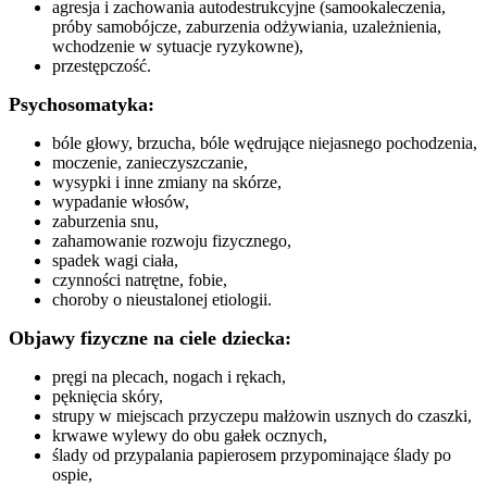
agresja i zachowania autodestrukcyjne (samookaleczenia,
próby samobójcze, zaburzenia odżywiania, uzależnienia,
wchodzenie w sytuacje ryzykowne),
przestępczość.
Psychosomatyka:
bóle głowy, brzucha, bóle wędrujące niejasnego pochodzenia,
moczenie, zanieczyszczanie,
wysypki i inne zmiany na skórze,
wypadanie włosów,
zaburzenia snu,
zahamowanie rozwoju fizycznego,
spadek wagi ciała,
czynności natrętne, fobie,
choroby o nieustalonej etiologii.
Objawy fizyczne na ciele dziecka:
pręgi na plecach, nogach i rękach,
pęknięcia skóry,
strupy w miejscach przyczepu małżowin usznych do czaszki,
krwawe wylewy do obu gałek ocznych,
ślady od przypalania papierosem przypominające ślady po
ospie,