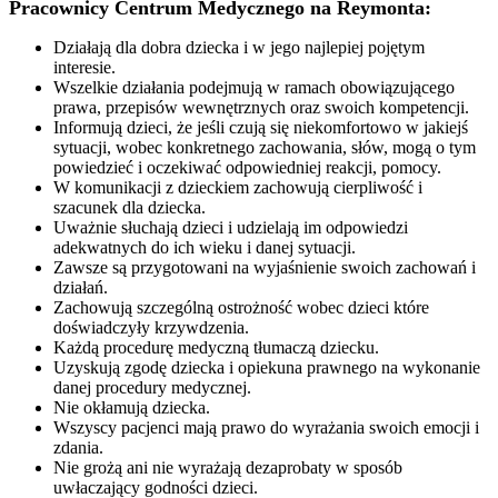
Pracownicy Centrum Medycznego na Reymonta:
Działają dla dobra dziecka i w jego najlepiej pojętym
interesie.
Wszelkie działania podejmują w ramach obowiązującego
prawa, przepisów wewnętrznych oraz swoich kompetencji.
Informują dzieci, że jeśli czują się niekomfortowo w jakiejś
sytuacji, wobec konkretnego zachowania, słów, mogą o tym
powiedzieć i oczekiwać odpowiedniej reakcji, pomocy.
W komunikacji z dzieckiem zachowują cierpliwość i
szacunek dla dziecka.
Uważnie słuchają dzieci i udzielają im odpowiedzi
adekwatnych do ich wieku i danej sytuacji.
Zawsze są przygotowani na wyjaśnienie swoich zachowań i
działań.
Zachowują szczególną ostrożność wobec dzieci które
doświadczyły krzywdzenia.
Każdą procedurę medyczną tłumaczą dziecku.
Uzyskują zgodę dziecka i opiekuna prawnego na wykonanie
danej procedury medycznej.
Nie okłamują dziecka.
Wszyscy pacjenci mają prawo do wyrażania swoich emocji i
zdania.
Nie grożą ani nie wyrażają dezaprobaty w sposób
uwłaczający godności dzieci.